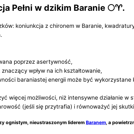
ja Pełni w dzikim Baranie 🌕♈️.
aczków: koniunkcja z chironem w Baranie, kwadratu
.
owana poprzez asertywność,
 znaczący wpływ na ich kształtowanie,
ości baraniastej energii może być wykorzystane k
więcej możliwości, niż intensywne działanie w sty
ość (jeśli się przytrafia) i równoważyć jej skutki
dzy ognistym, nieustraszonym liderem
Baranem
,
a powietrz