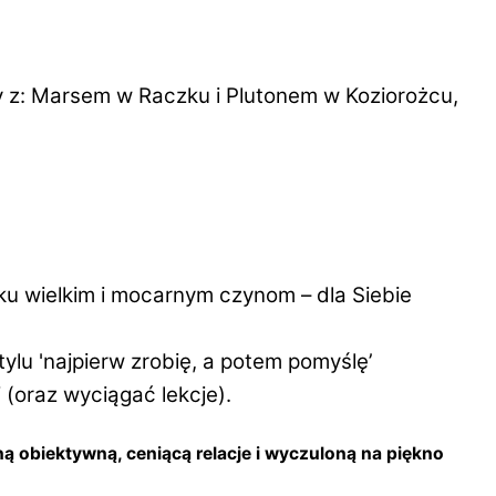
ry z: Marsem w Raczku i Plutonem w Koziorożcu,
u wielkim i mocarnym czynom – dla Siebie
lu 'najpierw zrobię, a potem pomyślę’
 (oraz wyciągać lekcje).
ną obiektywną, ceniącą relacje i wyczuloną na piękno