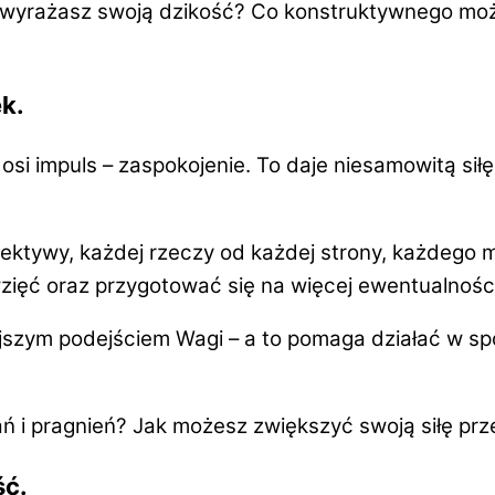
yrażasz swoją dzikość? Co konstruktywnego możesz
ek
.
 osi impuls – zaspokojenie. To daje niesamowitą
sił
pektywy, każdej rzeczy od każdej strony, każdego 
zięć
oraz przygotować się na więcej
ewentualnośc
jszym podejściem Wagi – a to pomaga
działać w sp
 i pragnień? Jak możesz zwiększyć swoją siłę prze
ść
.