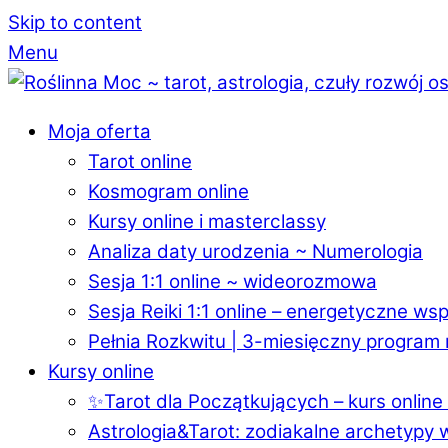
Skip to content
Menu
Moja oferta
Tarot online
Kosmogram online
Kursy online i masterclassy
Analiza daty urodzenia ~ Numerologia
Sesja 1:1 online ~ wideorozmowa
Sesja Reiki 1:1 online – energetyczne wsp
Pełnia Rozkwitu | 3-miesięczny program 
Kursy online
✨Tarot dla Początkujących – kurs online 
Astrologia&Tarot: zodiakalne archetypy 