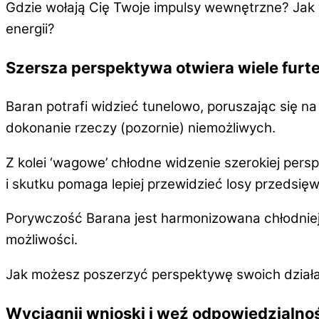
Gdzie wołają Cię Twoje impulsy wewnętrzne? Jak w
energii?
Szersza perspektywa otwiera wiele furt
Baran potrafi widzieć tunelowo, poruszając się na
dokonanie rzeczy (pozornie) niemożliwych.
Z kolei ‘wagowe’ chłodne widzenie szerokiej pers
i skutku pomaga lepiej
przewidzieć losy przedsięw
Porywczość Barana jest harmonizowana chłodnie
możliwości.
Jak możesz poszerzyć perspektywę swoich działań
Wyciągnij wnioski i weź odpowiedzialno