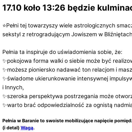
17.10 koło 13:26 będzie kulminac
⭐️Pełni tej towarzyszy wiele astrologicznych sm
sekstyl z retrogradującym Jowiszem w Bliźniętach
Pełnia ta inspiruje do uświadomienia sobie, że:
✨pokojowa forma walki o siebie może być realiz
✨możesz pioniersko nadawać ton relacjom i masz
✨świadome ukierunkowanie intensywnej impulsywn
i Innych,
✨szeroka perspektywa postrzegania może otworzyć 
✨warto brać odpowiedzialność za ognistą nadmiarow
Pełnia w Baranie to swoiste mobilizujące napięcie pomię
(i detal)
Wagą
.