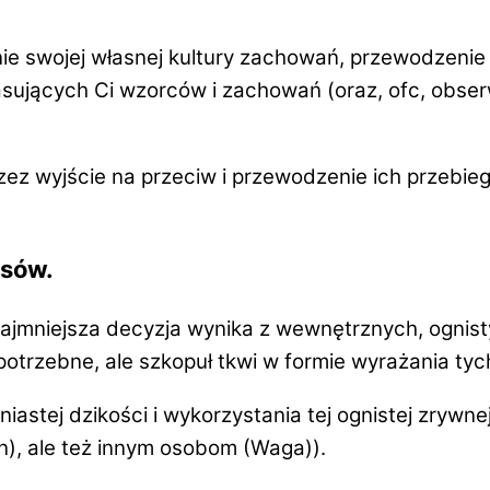
nie
swojej własnej kultury
zachowań,
przewodzenie 
asujących Ci wzorców i zachowań
(oraz, ofc, obse
zez wyjście na przeciw i przewodzenie ich przebi
lsów
.
ajmniejsza decyzja wynika z wewnętrznych, ognisty
potrzebne, ale
szkopuł tkwi w
formie wyrażania
tyc
iastej dzikości i
wykorzystania tej ognistej zrywnej
an), ale też innym osobom (Waga)).