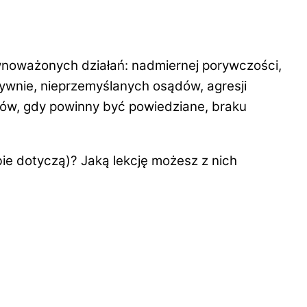
wnoważonych działań
: nadmiernej porywczości,
sywnie, nieprzemyślanych osądów, agresji
słów, gdy powinny być powiedziane, braku
bie dotyczą)? Jaką
lekcję
możesz
z nich