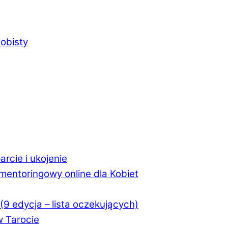
arcie i ukojenie
mentoringowy online dla Kobiet
(9 edycja – lista oczekujących)
w Tarocie