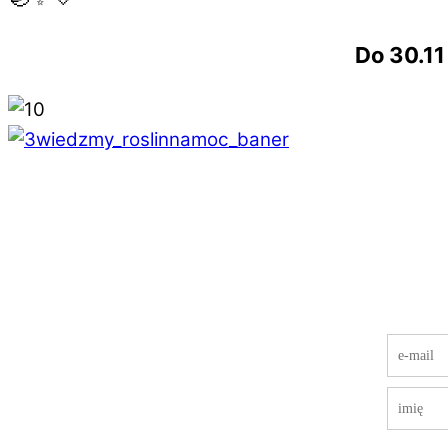
Do 30.1
Newsletter
zapisz się, a będę Ci wysyłać 1-2 razy w mies
podcastu i innych 💚