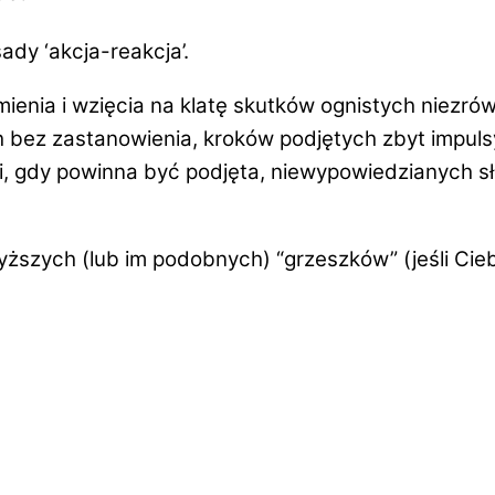
ady ‘akcja-reakcja’.
mienia
i wzięcia na klatę
skutków ognistych niezró
ch bez zastanowienia, kroków podjętych zbyt impul
cji, gdy powinna być podjęta, niewypowiedzianych 
yższych (lub im podobnych) “grzeszków” (jeśli Cie