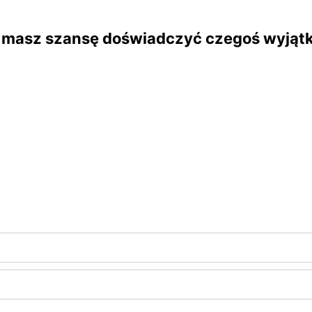
1 masz szansę doświadczyć czegoś wyją
iącu informacje o nadchodzących wydarzeniach, n