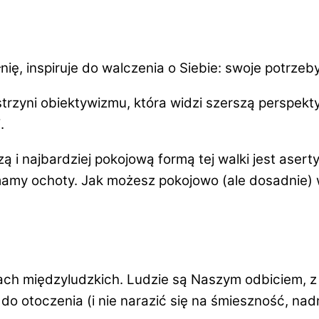
ię, inspiruje do walczenia o Siebie: swoje potrzeby
strzyni obiektywizmu, która widzi szerszą perspek
.
zą i
najbardziej pokojową
formą tej walki jest
asert
 mamy ochoty.
Jak możesz pokojowo (ale dosadnie) 
ch międzyludzkich. Ludzie są Naszym odbiciem, z
otoczenia (i nie narazić się na śmieszność, nadm