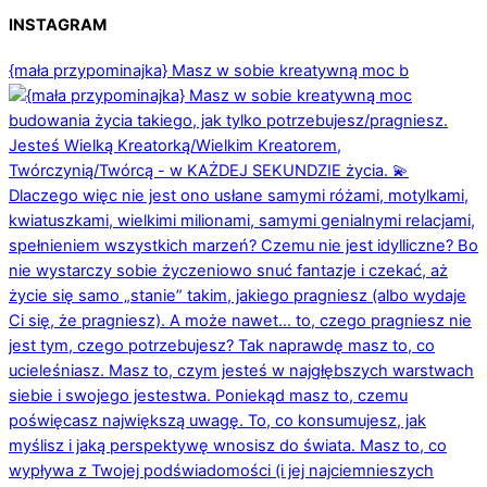
INSTAGRAM
{mała przypominajka} Masz w sobie kreatywną moc b