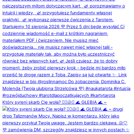
Który syreni skarb Cię woła? 🧜‍♀️🐚✨ 🌊 GŁĘBIA 🌊 ~