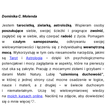
Dominika C. Molenda
Jestem
tarocistką, zielarką, astrolożką
. Wspieram osoby
poszukujące
siebie, swojej ścieżki i pragnące
zwolnić
,
zagłębić się w siebie, aby czerpać
radość
z życia. Pomagam
w
czułym samopoznaniu
, odkrywaniu swojej
wielowymiarowości i łączeniu się z indywidualną
wewnętrzną
mocą
. Wykorzystuję w tym celu niesamowite narzędzia, jakimi
są
Tarot
i
Astrologia
– dzięki ich psychologicznemu
potencjałowi i mocy zaglądania w aspekty, które na pierwszy
rzut oka są zakryte. Pracuję z mocarnymi ziołami i grzybami –
darami Matki Natury. Lubię
“uziemioną duchowość”
,
w której z jednej strony czuć mocne osadzenie w logice,
nauce i materii, a z drugiej – w świecie duchowym
i niematerialnym. Uczę tej wielowymiarowej wiedzy
na
moich kursach online
. Naciśnij na zdjęcie, aby dowiedzieć
się o mnie więcej 🤍.