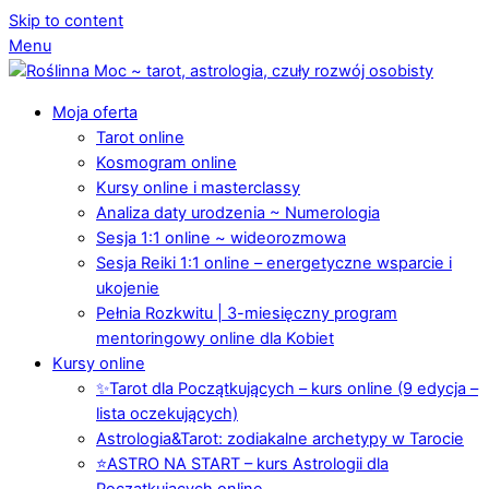
Skip to content
Menu
Moja oferta
Tarot online
Kosmogram online
Kursy online i masterclassy
Analiza daty urodzenia ~ Numerologia
Sesja 1:1 online ~ wideorozmowa
Sesja Reiki 1:1 online – energetyczne wsparcie i
ukojenie
Pełnia Rozkwitu | 3-miesięczny program
mentoringowy online dla Kobiet
Kursy online
✨Tarot dla Początkujących – kurs online (9 edycja –
lista oczekujących)
Astrologia&Tarot: zodiakalne archetypy w Tarocie
⭐️ASTRO NA START – kurs Astrologii dla
Początkujących online