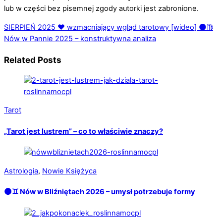
lub w części bez pisemnej zgody autorki jest zabronione.
SIERPIEŃ 2025 ❤️ wzmacniający wgląd tarotowy [wideo]
🌑♍️
Nów w Pannie 2025 – konstruktywna analiza
Related Posts
Tarot
„Tarot jest lustrem” – co to właściwie znaczy?
Astrologia
,
Nowie Księżyca
🌑♊️ Nów w Bliźniętach 2026 – umysł potrzebuje formy