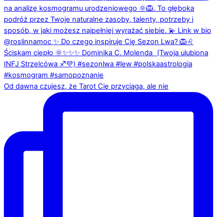
Od dawna czujesz, że Tarot Cię przyciąga, ale nie