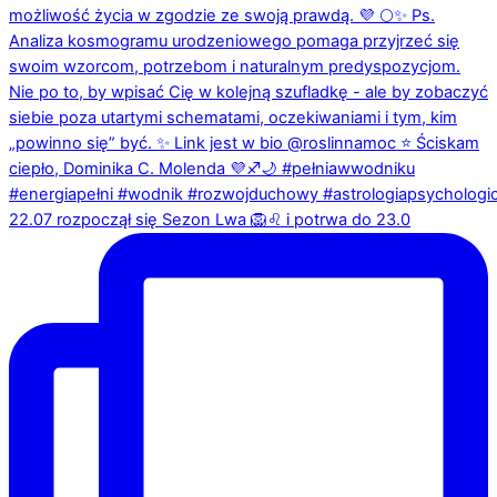
22.07 rozpoczął się Sezon Lwa 🦁♌️ i potrwa do 23.0