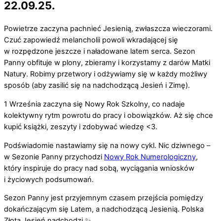
22.09.25.
Powietrze zaczyna pachnieć Jesienią, zwłaszcza wieczorami.
Czuć zapowiedź melancholii powoli wkradającej się
w rozpędzone jeszcze i naładowane latem serca.
Sezon
Panny obfituje w plony, zbieramy i korzystamy z darów Matki
Natury. Robimy przetwory i odżywiamy się w każdy możliwy
sposób (aby zasilić się na nadchodzącą Jesień i Zimę).
1 Września zaczyna się Nowy Rok Szkolny, co nadaje
kolektywny rytm powrotu do pracy i obowiązków. Aż się chce
kupić książki, zeszyty i zdobywać wiedzę <3.
Podświadomie nastawiamy się na nowy cykl. Nic dziwnego –
w Sezonie Panny przychodzi
Nowy Rok Numerologiczny
,
który inspiruje do pracy nad sobą, wyciągania wniosków
i życiowych podsumowań.
Sezon Panny jest przyjemnym czasem przejścia pomiędzy
dokańczającym się Latem, a nadchodzącą Jesienią. Polska
Złota Jesień nadchodzi ✨