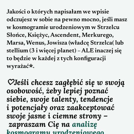
Jakości o których napisałam we wpisie
odczujesz w sobie na pewno mocno, jeśli masz
w kosmogramie urodzeniowym w Strzelcu
Słońce, Księżyc, Ascendent, Merkurego,
Marsa, Wenus, Jowisza (władcę Strzelca( lub
stellium (3 i więcej planet) – ALE inaczej się
to będzie w każdej z tych konfiguracji
wyrażać⭐️.
🤍
Jeśli chcesz zagłębić się w swoją
osobowość, żeby lepiej poznać
siebie, swoje talenty,
tendencje
i potencjały oraz zaakceptować
swoje jasne i ciemne strony –
zapraszam Cię na
analizę
kosmogramu urodzeniowego