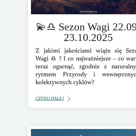
💫♎️ Sezon Wagi 22.0
23.10.2025
Z jakimi jakościami wiąże się Sez
Wagi ♎️ ? I co najważniejsze – co war
teraz ogarnąć, zgodnie z naturaln
rytmem Przyrody i wewnętrznyc
kolektywnych cyklów?
CZYTAJ DALEJ