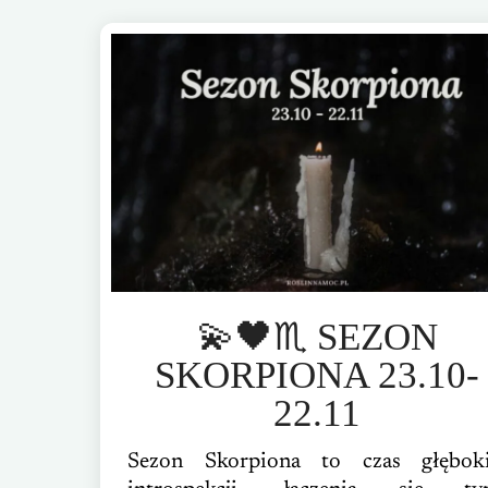
💫🖤♏️ SEZON
SKORPIONA 23.10-
22.11
Sezon Skorpiona to czas głęboki