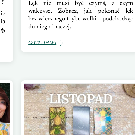
y?
Lęk nie musi być czymś, z czym
walczysz. Zobacz, jak pokonać lęk
ie
bez wiecznego trybu walki – podchodząc
ia
do niego inaczej.
ę,
CZYTAJ DALEJ