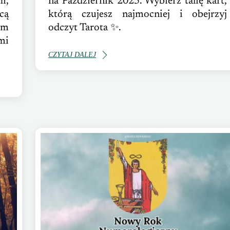
m,
na Październik 2025. Wybierz talię kart,
cą
którą czujesz najmocniej i obejrzyj
ym
odczyt Tarota ✨.
mi
CZYTAJ DALEJ