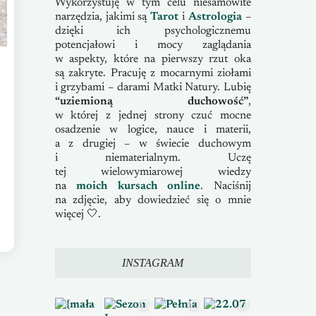
Wykorzystuję w tym celu niesamowite
narzędzia, jakimi są
Tarot
i
Astrologia
–
dzięki ich psychologicznemu
potencjałowi i mocy zaglądania
w aspekty, które na pierwszy rzut oka
są zakryte. Pracuję z mocarnymi ziołami
i grzybami – darami Matki Natury. Lubię
“uziemioną duchowość”
,
w której z jednej strony czuć mocne
osadzenie w logice, nauce i materii,
a z drugiej – w świecie duchowym
i niematerialnym. Uczę
tej wielowymiarowej wiedzy
na
moich kursach online
. Naciśnij
na zdjęcie, aby dowiedzieć się o mnie
więcej 🤍.
INSTAGRAM