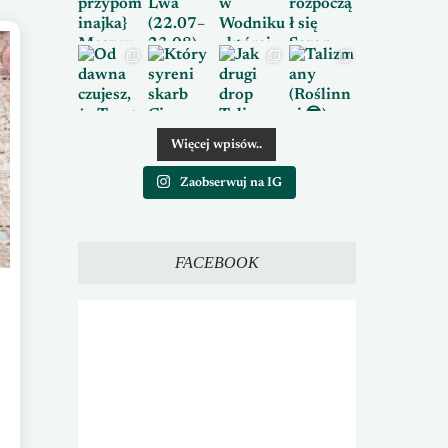
Więcej wpisów..
Zaobserwuj na IG
FACEBOOK