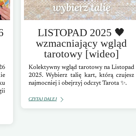
6
LISTOPAD 2025 🖤
wzmacniający wgląd
tarotowy [wideo]
26
Kolektywny wgląd tarotowy na Listopad
ie
2025. Wybierz talię kart, którą czujesz
ku
najmocniej i obejrzyj odczyt Tarota ✨.
ii
CZYTAJ DALEJ