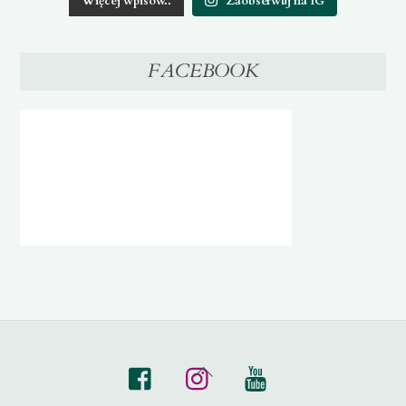
Więcej wpisów..
Zaobserwuj na IG
FACEBOOK
BACK
FACEBOOK
INSTAGRAM
YT
TO
TOP