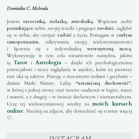
Dominika C. Molenda
Jestem
tarocistką, zielarką, astrolożką
. Wspieram osoby
poszukujące
siebie, swojej ścieżki i pragnące
zwolnić
, zagłębić
się w siebie, aby czerpać
radość
z życia. Pomagam w
czułym
samopoznaniu
, odkrywaniu swojej wielowymiarowości
i łączeniu się z indywidualną
wewnętrzną mocą
.
Wykorzystuję w tym celu niesamowite narzędzia, jakimi
Tarot
Astrologia
są
i
– dzięki ich psychologicznemu
potencjałowi i mocy zaglądania w aspekty, które na pierwszy
rzut oka są zakryte. Pracuję z mocarnymi ziołami i grzybami –
darami Matki Natury. Lubię
“uziemioną duchowość”
,
w której z jednej strony czuć mocne osadzenie w logice, nauce
i materii, a z drugiej – w świecie duchowym i niematerialnym.
moich kursach
Uczę tej wielowymiarowej wiedzy na
online
. Naciśnij na zdjęcie, aby dowiedzieć się o mnie więcej
🤍.
INSTAGRAM